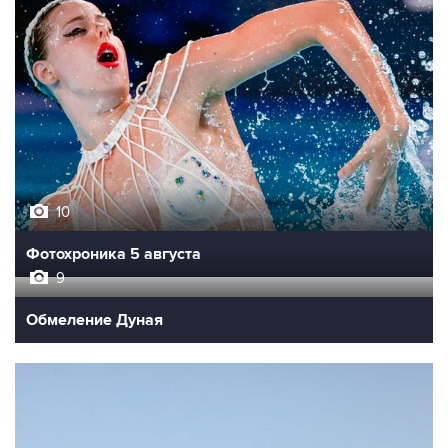
10
Фотохроника 5 августа
9
Обмеление Дуная