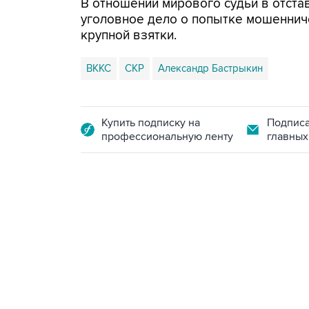
В отношении мирового судьи в отста
уголовное дело о попытке мошеннич
крупной взятки.
ВККС
СКР
Александр Бастрыкин
Купить подписку на
Подписа
профессиональную ленту
главных
13:11, 7 августа 2026