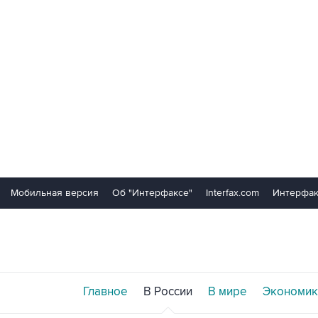
Мобильная версия
Об "Интерфаксе"
Interfax.com
Интерфак
Главное
В России
В мире
Экономик