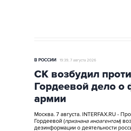
Кабмин РФ разрешил до 1 июля 
бензина Евро 2, Евро 3, Евро 4
В РОССИИ
19:39, 7 августа 2026
СК возбудил прот
Гордеевой дело о 
армии
Москва. 7 августа. INTERFAX.RU - П
Гордеевой (
признана иноагентом
) во
дезинформации о деятельности росси