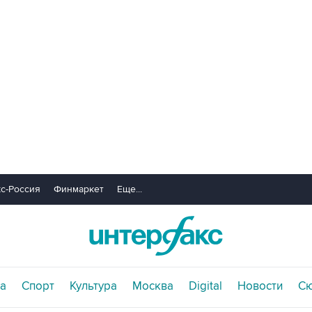
с-Россия
Финмаркет
Еще...
а
Спорт
Культура
Москва
Digital
Новости
С