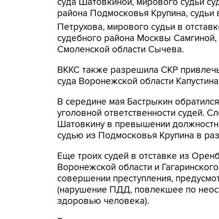
суда Шатовкиной, мирового судьи су
района Подмосковья Крупина, судьи 
Петрухова, мирового судьи в отстав
судебного района Москвы Самгиной, 
Смоленской области Сычева.
ВККС также разрешила СКР привлечь
суда Воронежской области Капустина
В середине мая Бастрыкин обратилс
уголовной ответственности судей. С
Шатовкину в превышении должностных
судью из Подмосковья Крупина в разбо
Еще троих судей в отставке из Орен
Воронежской области и Гагаринског
совершении преступления, предусмот
(нарушение ПДД, повлекшее по неос
здоровью человека).