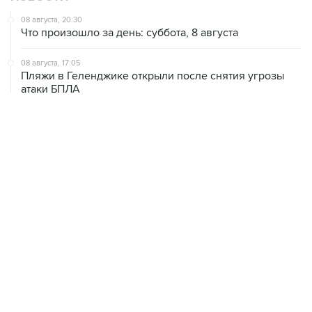
Что произошло за день: суббота, 8 августа
08 августа, 17:05
Пляжи в Геленджике открыли после снятия угрозы
атаки БПЛА
08 августа, 14:37
В Севастополе зафиксировали повреждения домов
из-за атак ВСУ