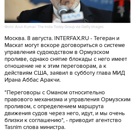
Фото: Arun Kumar/ The India Today Group via Getty Images
Москва. 8 августа. INTERFAX.RU - Тегеран и
Маскат могут вскоре договориться о системе
управления судоходством в Ормузском
проливе, однако снятие блокады с него имеет
отношение не к этим переговорам, а к
действиям США, заявил в субботу глава МИД
Ирана Аббас Аракчи.
"Переговоры с Оманом относительно
правового механизма и управления Ормузским
проливом, с определением маршрута
движения судов через него, идут, и мы очень
близки к соглашению", - приводит агентство
Tasnim слова министра.
"Но открытие Ормузского пролива зависит от
других условий, включая компенсацию за