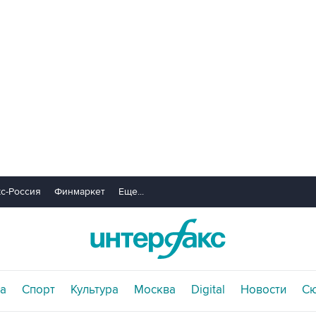
с-Россия
Финмаркет
Еще...
а
Спорт
Культура
Москва
Digital
Новости
С