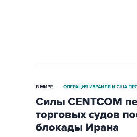
агрокомплексов
Социальная реклама, АНО «Национальные приоритеты».
И
Кабмин РФ разрешил до 1 июля 
бензина Евро 2, Евро 3, Евро 4
В МИРЕ
ОПЕРАЦИЯ ИЗРАИЛЯ И США ПР
→
Силы CENTCOM пер
торговых судов п
блокады Ирана