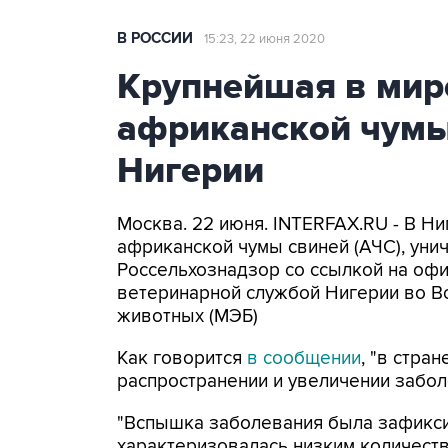
В РОССИИ
15:23, 22 июня 2020
Крупнейшая в мир
африканской чумы
Нигерии
Москва. 22 июня. INTERFAX.RU - В 
африканской чумы свиней (АЧС), уни
Россельхознадзор со ссылкой на оф
ветеринарной службой Нигерии во 
животных (МЭБ)
Как говорится
в сообщении
, "в стр
распространении и увеличении забол
"Вспышка заболевания была зафикси
характеризовалась низким количест