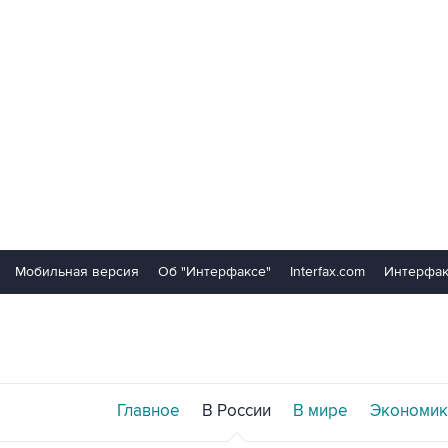
Мобильная версия
Об "Интерфаксе"
Interfax.com
Интерфак
Главное
В России
В мире
Экономик