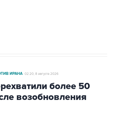
НН 7725383515 Erid: F7NfYUJCUneVdwcydK6A
2027 года импорт, выпуск и обращение
ОТИВ ИРАНА
02:20, 8 августа 2026
ехватили более 50
осле возобновления