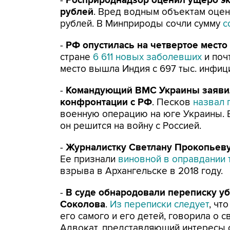
-
Росприроднадзор оценил ущерб эко
рублей
. Вред водным объектам оценё
рублей. В Минприроды сочли сумму
с
-
РФ опустилась на четвертое место
стране
6 611 новых заболевших
и поч
место вышла Индия с 697 тыс. инфиц
-
Командующий ВМС Украины заявил,
конфронтации с РФ
. Песков
назвал 
военную операцию на юге Украины. В
он решится на войну с Россией.
-
Журналистку Светлану Прокопьеву
Ее признали
виновной в оправдании 
взрыва в Архангельске в 2018 году.
-
В суде обнародовали переписку уб
Соколова
.
Из переписки следует
, чт
его самого и его детей, говорила о с
Адвокат, представляющий интересы с