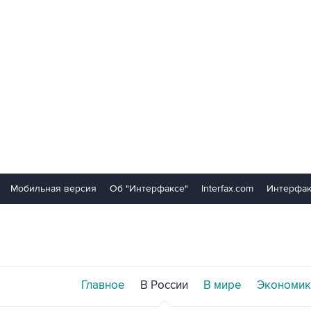
Мобильная версия
Об "Интерфаксе"
Interfax.com
Интерфак
Главное
В России
В мире
Экономик