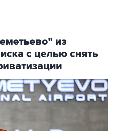
еметьево" из
писка с целью снять
риватизации