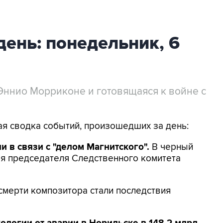
день: понедельник, 6
Эннио Морриконе и готовящаяся к войне с
кая сводка событий, произошедших за день:
 в связи с "делом Магнитского".
В черный
ая председателя Следственного комитета
 смерти композитора стали последствия