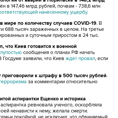
логии от аварии в Норильске в 148,2 млрд
н в 147,46 млрд рублей, почвам - 738,6 млн
оответствующей нанесенному ущербу.
 в мире по количеству случаев COVID-19
. В
ти 688 тысяч зараженных в целом. На третье
ированных и суточным приростом в 24 тыс.
 что Киев готовится к военной
глупостью
сообщения о планах РФ начать
 Госдуме заявили, что Киев
ждет провал
, если
 приговорили к штрафу в 500 тысяч рублей
.
терроризма
за комментарии относительно
итой аспирантки Ещенко и историка
о аспирантка ревновала ученого, оскорбляла
воей ненависти к нему, желала смерти.
емьи покойной, не исключил, что обвиняемый