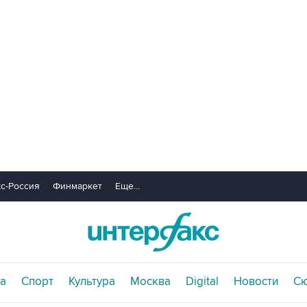
с-Россия
Финмаркет
Еще...
а
Спорт
Культура
Москва
Digital
Новости
С