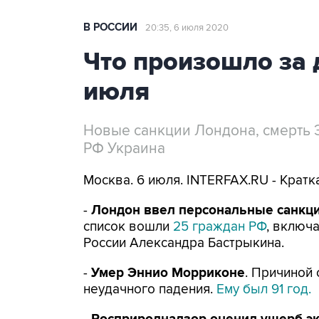
В РОССИИ
20:35, 6 июля 2020
Что произошло за 
июля
Новые санкции Лондона, смерть 
РФ Украина
Москва. 6 июля. INTERFAX.RU - Крат
-
Лондон ввел персональные санкции
список вошли
25 граждан РФ
, включ
России Александра Бастрыкина.
-
Умер Эннио Морриконе
. Причиной
неудачного падения.
Ему был 91 год.