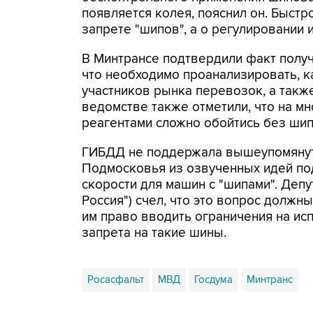
появляется колея, пояснил он. Быстр
запрете "шипов", а о регулировании 
В Минтрансе подтвердили факт получ
что необходимо проанализировать, ка
участников рынка перевозок, а такж
ведомстве также отметили, что на м
реагентами сложно обойтись без ши
ГИБДД не поддержала вышеупомянут
Подмосковья из озвученных идей по
скорости для машин с "шипами". Деп
Россия") счел, что это вопрос должн
им право вводить ограничения на ис
запрета на такие шины.
Росасфальт
МВД
Госдума
Минтранс