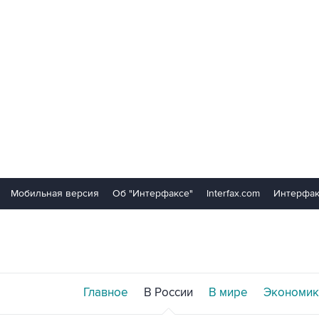
Мобильная версия
Об "Интерфаксе"
Interfax.com
Интерфак
Главное
В России
В мире
Экономик