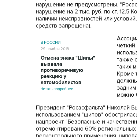
нарушение не предусмотрены. "Росас
нарушение на 2 тыс. руб. по ст. 12.5
наличии неисправностей или условий
средств запрещена).
Ассоци
В РОССИИ
четкий
29 ноября 2018
исполь
Отмена знака "Шипы"
также 
вызвала
таких м
противоречивую
Кроме 
реакцию у
должны
автомобилистов
задним
Читать подробнее
можно 
Президент "Росасфальта" Николай Быс
использованием "шипов" обострилась
нацпроект "Безопасные и качественн
отремонтировано 60% региональных 
бесконтрольного применения шипова