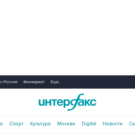
с-Россия
Финмаркет
Еще...
а
Спорт
Культура
Москва
Digital
Новости
С