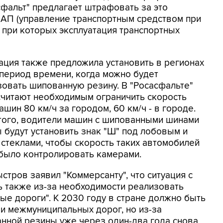
фальт" предлагает штрафовать за это
 КоАП (управление транспортным средством при
, при которых эксплуатация транспортных
ация также предложила установить в регионах
 период времени, когда можно будет
зовать шипованную резину. В "Росасфальте"
считают необходимым ограничить скорость
ашин 80 км/ч за городом, 60 км/ч - в городе.
того, водители машин с шипованными шинами
 будут установить знак "Ш" под лобовым и
 стеклами, чтобы скорость таких автомобилей
было контролировать камерами.
тров заявил "Коммерсанту", что ситуация с
 также из-за необходимости реализовать
ые дороги". К 2030 году в стране должно быть
и межмуниципальных дорог, но из-за
нной резины уже через один-два года снова