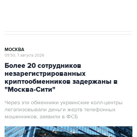
Аксенов сообщил о четвертом погибшем в
результате атаки ВСУ на Крым
МОСКВА
09:50, 7 августа 2026
Более 20 сотрудников
незарегистрированных
криптообменников задержаны в
"Москва-Сити"
Через эти обменники украинские колл-центры
легализовывали деньги жертв телефонных
мошенников, заявили в ФСБ