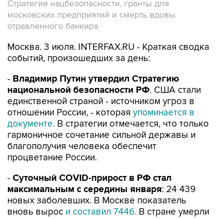
Стратегия нацбезопасности, гранты для
московских предприятий и смерть вдовы
отравленного банкира
Москва. 3 июля. INTERFAX.RU - Краткая сводка
событий, произошедших за день:
-
Владимир Путин утвердил Стратегию
национальной безопасности РФ
. США стали
единственной страной - источником угроз в
отношении России, - которая
упоминается в
документе.
В стратегии отмечается, что только
гармоничное сочетание сильной державы и
благополучия человека обеспечит
процветание России.
-
Суточный COVID-прирост в РФ стал
максимальным с середины января
: 24 439
новых заболевших. В Москве показатель
вновь вырос
и составил 7446.
В стране умерли