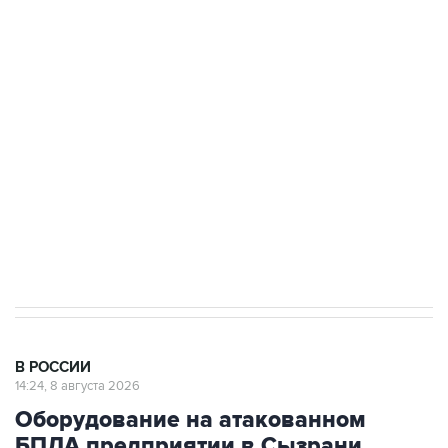
Беспилотные технологии и ИИ на службе у
электросетевых объектов и агрокомплексов
Социальная реклама, АНО «Национальные приоритеты».
ИНН 7725383515 Erid: F7NfYUJCUneVdwcydK6A
Кабмин РФ разрешил до 1 июля 2027 года
импорт, выпуск и обращение бензина Евро 2,
Евро 3, Евро 4
В РОССИИ
14:24, 8 августа 2026
Оборудование на атакованном
БПЛА предприятии в Сызрани
запустят в кратчайшие сроки