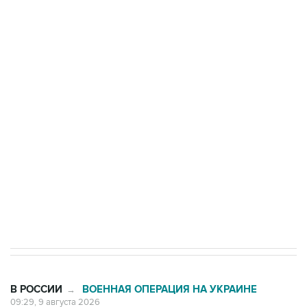
Росгвардии
Промышленное предприятие в Самарской
области подверглось атаке БПЛА
Беспилотные технологии и ИИ на службе у
электросетевых объектов и агрокомплексов
Социальная реклама, АНО «Национальные приоритеты».
ИНН 7725383515 Erid: F7NfYUJCUneVdwcydK6A
Кабмин РФ разрешил до 1 июля 2027 года
импорт, выпуск и обращение бензина Евро 2,
Евро 3, Евро 4
В РОССИИ
ВОЕННАЯ ОПЕРАЦИЯ НА УКРАИНЕ
→
09:29, 9 августа 2026