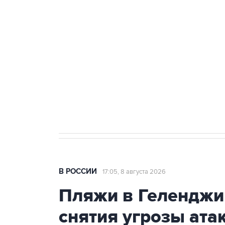
Беспилотные технологии и ИИ н
агрокомплексов
Социальная реклама, АНО «Национальные приоритеты».
И
Кабмин РФ разрешил до 1 июля 
бензина Евро 2, Евро 3, Евро 4
В РОССИИ
17:05, 8 августа 2026
Пляжи в Геленджи
снятия угрозы ат