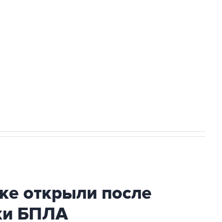
а службе у электросетевых объектов и
НН 7725383515 Erid: F7NfYUJCUneVdwcydK6A
2027 года импорт, выпуск и обращение
ке открыли после
аки БПЛА