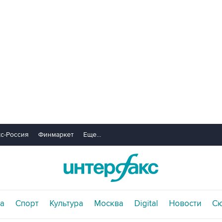
с-Россия
Финмаркет
Еще...
а
Спорт
Культура
Москва
Digital
Новости
С