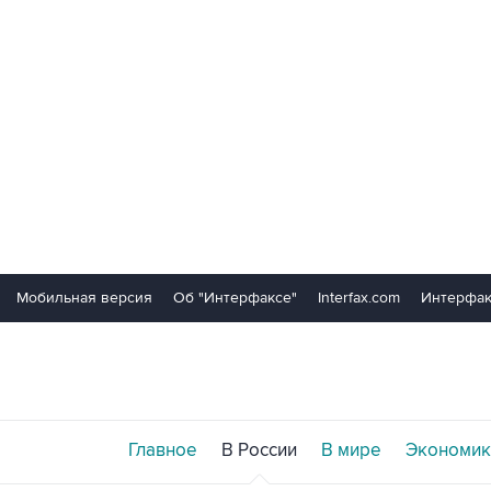
Мобильная версия
Об "Интерфаксе"
Interfax.com
Интерфак
Главное
В России
В мире
Экономик