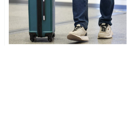
08 августа, 12:26
Пляжи в Геленджике закрыли из-за угрозы атаки
БПЛА
08 августа, 11:59
Возгорание на Ильском НПЗ из-за падения обломков
БПЛА ликвидировано
08 августа, 10:07
В Красноярском крае во время сплава по реке
пропала семья
08 августа, 09:22