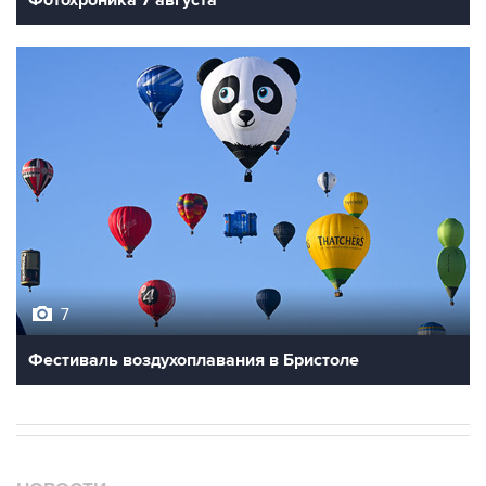
Фотохроника 7 августа
7
Фестиваль воздухоплавания в Бристоле