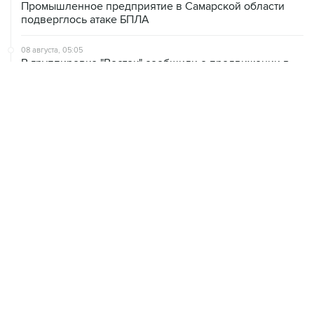
Промышленное предприятие в Самарской области
подверглось атаке БПЛА
08 августа, 05:05
В группировке "Восток" сообщили о продвижении в
глубину обороны ВСУ
08 августа, 00:36
Временные ограничения введены в аэропортах
Саратова, Пензы и Тамбова