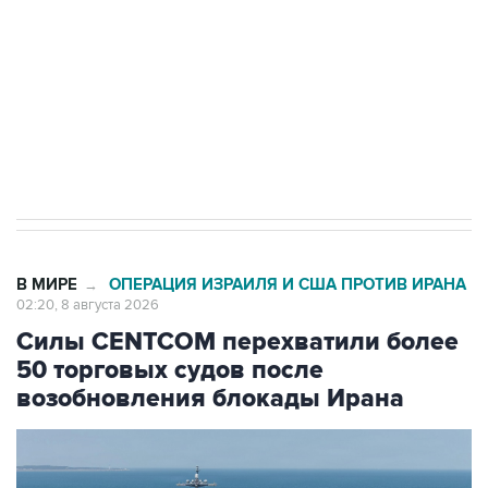
электросетевых объектов и агрокомплексов
Социальная реклама, АНО «Национальные приоритеты».
ИНН 7725383515 Erid: F7NfYUJCUneVdwcydK6A
Кабмин РФ разрешил до 1 июля 2027 года
импорт, выпуск и обращение бензина Евро 2,
Евро 3, Евро 4
В МИРЕ
ОПЕРАЦИЯ ИЗРАИЛЯ И США ПРОТИВ ИРАНА
→
02:20, 8 августа 2026
Силы CENTCOM перехватили более
50 торговых судов после
возобновления блокады Ирана