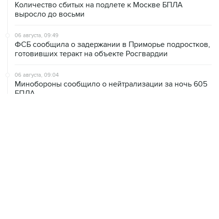
Количество сбитых на подлете к Москве БПЛА
выросло до восьми
06 августа, 09:49
ФСБ сообщила о задержании в Приморье подростков,
готовивших теракт на объекте Росгвардии
06 августа, 09:04
Минобороны сообщило о нейтрализации за ночь 605
БПЛА
06 августа, 08:59
В Геленджике запретили выход в море из-за угрозы
атаки безэкипажных катеров
06 августа, 08:49
В Тверской области обломки БПЛА повредили фасад
логокомплекса Wildberries
06 августа, 08:17
Ярославский губернатор сообщил о нейтрализации 88
БПЛА над областью