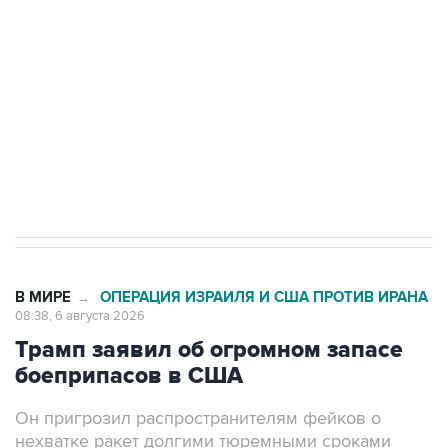
Как российские медицинские технологии
выходят на мировые рынки
Социальная реклама, АНО «Национальные приоритеты».
ИНН 7725383515 Erid: F7NfYUJCUneVdTRF8PRs
Трамп заявил, что переговоры с Ираном
начнутся в понедельник
В МИРЕ
ОПЕРАЦИЯ ИЗРАИЛЯ И США ПРОТИВ ИРАНА
→
08:38, 6 августа 2026
Трамп заявил об огромном запасе
боеприпасов в США
Он пригрозил распространителям фейков о
нехватке ракет долгими тюремными сроками