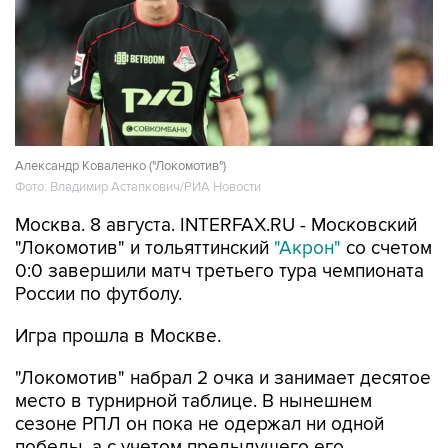
Александр Коваленко ("Локомотив")
Фото: Владимир Астапкович/РИА Новости
Москва. 8 августа. INTERFAX.RU - Московский
"Локомотив" и тольяттинский
"Акрон"
со счетом
0:0 завершили матч третьего тура чемпионата
России по футболу.
Игра прошла в Москве.
"Локомотив" набрал 2 очка и занимает десятое
место в турнирной таблице. В нынешнем
сезоне РПЛ он пока не одержал ни одной
победы, а с учетом предыдущего его
безвыигрышная серия составляет четыре