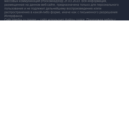
распространению в какой-либо форме, иначе как с письменного разрешения
Интерфакса.
Сайт Interfax.ru (далее – сайт) использует файлы cookie. Продолжая работу с
сайтом, Вы соглашаетесь на сбор и последующую
обработку файлов cookie
.
Адрес: Россия, 127006, Москва, 1-я Тверская-Ямская улица, дом 2, стр.1, тел.:
+7 (499) 250-98-40
, факс:
+7 (499) 250-97-27
Продукты информационной группы
"Интерфакс"
Информация о компаниях, товарах и людях
СПАРК
X-Compliance
СКАУТ
Маркер
АСТРА
Новости и рынки
Новости "Интерфакса"
СКАН
RUDATA
Центр раскрытия корпоративной информации