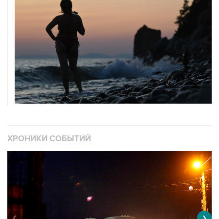
ХРОНИКИ СОБЫТИЙ
❮
❯