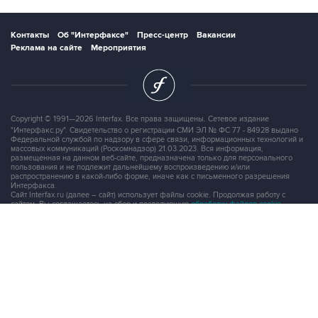
Контакты
Об "Интерфаксе"
Пресс-центр
Вакансии
Реклама на сайте
Мероприятия
Copyright © 1991—2026 Interfax. Все права защищены. Сетевое издание
"Интерфакс.ру". Свидетельство о регистрации СМИ ЭЛ № ФС 77 - 84928 выдано
Федеральной службой по надзору в сфере связи, информационных технологий и
массовых коммуникаций (Роскомнадзор) 21.03.2023. Вся информация,
размещенная на данном веб-сайте, предназначена только для персонального
пользования и не подлежит дальнейшему воспроизведению и/или
распространению в какой-либо форме, иначе как с письменного разрешения
Интерфакса.
Сайт Interfax.ru (далее – сайт) использует файлы cookie. Продолжая работу с
сайтом, Вы соглашаетесь на сбор и последующую
обработку файлов cookie
.
Адрес: Россия, 127006, Москва, 1-я Тверская-Ямская улица, дом 2, стр.1, тел.:
+7 (499) 250-98-40
, факс:
+7 (499) 250-97-27
Продукты информационной группы
"Интерфакс"
Информация о компаниях, товарах и людях
СПАРК
X-Compliance
СКАУТ
Маркер