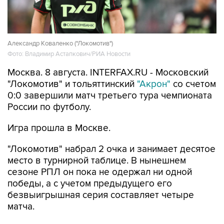
Александр Коваленко ("Локомотив")
Фото: Владимир Астапкович/РИА Новости
Москва. 8 августа. INTERFAX.RU - Московский
"Локомотив" и тольяттинский
"Акрон"
со счетом
0:0 завершили матч третьего тура чемпионата
России по футболу.
Игра прошла в Москве.
"Локомотив" набрал 2 очка и занимает десятое
место в турнирной таблице. В нынешнем
сезоне РПЛ он пока не одержал ни одной
победы, а с учетом предыдущего его
безвыигрышная серия составляет четыре
матча.
"Акрон" набрал первое очко и занимает 14-ю
строчку.