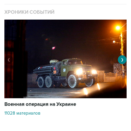
❮
❯
Военная операция на Украине
О
11028 материалов
3