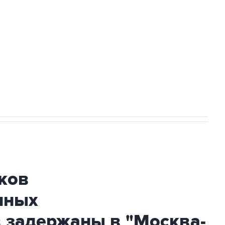
ехнологии выходят на мировые рынки
НН 7725383515 Erid: F7NfYUJCUneVdTRF8PRs
огибшем в результате атаки ВСУ на
ков
нных
 задержаны в "Москва-