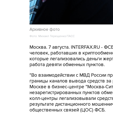
Архивное фото
Фото: Михаил Терещенко/ТАСС
Москва. 7 августа. INTERFAX.RU - Ф
человек, работавших в криптообменн
которые легализовались деньги же
работа девяти обменных пунктов.
"Во взаимодействии с МВД России п
границы каналов вывода средств за
Москве в бизнес-центре "Москва-Си
незарегистрированных пунктов обме
колл-центры легализовывали средств
результате дистанционного мошеннич
общественных связей (ЦОС) ФСБ.