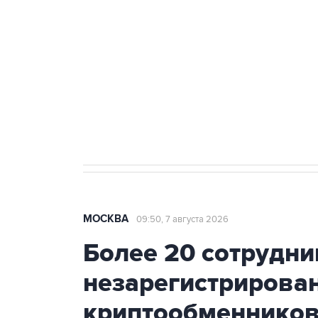
Как российские медицинские т
Социальная реклама, АНО «Национальные приоритеты».
И
Аксенов сообщил о четвертом п
Крым
МОСКВА
09:50, 7 августа 2026
Более 20 сотрудни
незарегистрирова
криптообменников