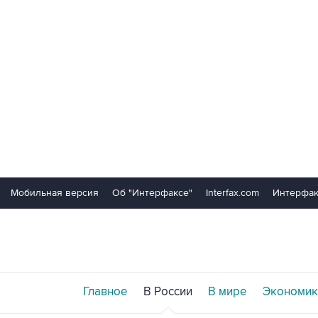
Мобильная версия
Об "Интерфаксе"
Interfax.com
Интерфак
Главное
В России
В мире
Экономик