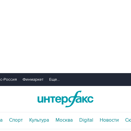
с-Россия
Финмаркет
Еще...
а
Спорт
Культура
Москва
Digital
Новости
С