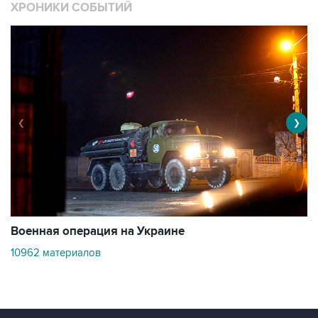
ХРОНИКИ СОБЫТИЙ
❮
❯
Военная операция на Украине
О
10962 материалов
3