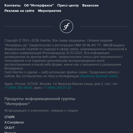
Контакты
Об "Интерфаксе"
Пресс-центр
Вакансии
Реклама на сайте
Мероприятия
Copyright © 1991—2026 Interfax. Все права защищены. Сетевое издание
"Интерфакс.ру". Свидетельство о регистрации СМИ ЭЛ № ФС 77 - 84928 выдано
Федеральной службой по надзору в сфере связи, информационных технологий и
массовых коммуникаций (Роскомнадзор) 21.03.2023. Вся информация,
размещенная на данном веб-сайте, предназначена только для персонального
пользования и не подлежит дальнейшему воспроизведению и/или
распространению в какой-либо форме, иначе как с письменного разрешения
Интерфакса.
Сайт Interfax.ru (далее – сайт) использует файлы cookie. Продолжая работу с
сайтом, Вы соглашаетесь на сбор и последующую
обработку файлов cookie
.
Адрес: Россия, 127006, Москва, 1-я Тверская-Ямская улица, дом 2, стр.1, тел.:
+7 (499) 250-98-40
, факс:
+7 (499) 250-97-27
Продукты информационной группы
"Интерфакс"
Информация о компаниях, товарах и людях
СПАРК
X-Compliance
СКАУТ