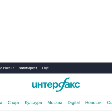
с-Россия
Финмаркет
Еще...
а
Спорт
Культура
Москва
Digital
Новости
С