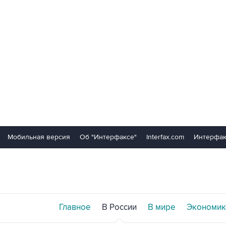
Мобильная версия
Об "Интерфаксе"
Interfax.com
Интерфак
Главное
В России
В мире
Экономик