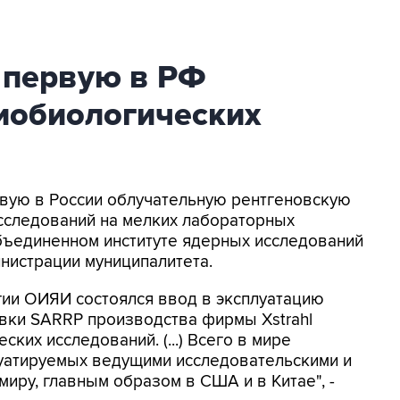
 первую в РФ
иобиологических
рвую в России облучательную рентгеновскую
сследований на мелких лабораторных
бъединенном институте ядерных исследований
инистрации муниципалитета.
гии ОИЯИ состоялся ввод в эксплуатацию
вки SARRP производства фирмы Xstrahl
ких исследований. (...) Всего в мире
плуатируемых ведущими исследовательскими и
иру, главным образом в США и в Китае", -