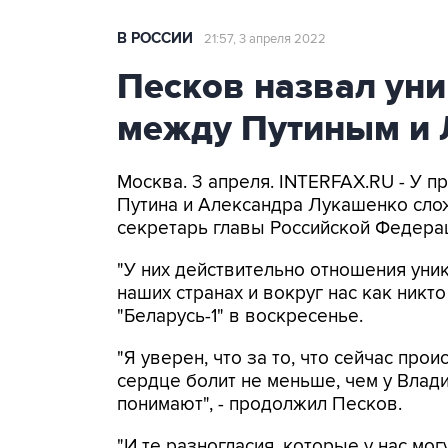
В РОССИИ
21:57, 3 апреля 2022
Песков назвал ун
между Путиным и
Москва. 3 апреля. INTERFAX.RU - У 
Путина и Александра Лукашенко слож
секретарь главы Российской Федера
"У них действительно отношения уни
наших странах и вокруг нас как никто
"Беларусь-1" в воскресенье.
"Я уверен, что за то, что сейчас про
сердце болит не меньше, чем у Влад
понимают", - продолжил Песков.
"И те разногласия, которые у нас мог