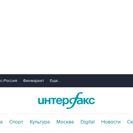
с-Россия
Финмаркет
Еще...
а
Спорт
Культура
Москва
Digital
Новости
С