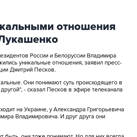
икальными отношения
 Лукашенко
президентов России и Белоруссии Владимира
ились уникальные отношения, заявил пресс-
ции Дмитрий Песков.
кальные. Они понимают суть происходящего в
 другой", - сказал Песков в эфире телеканала
исходит на Украине, у Александра Григорьевича
имира Владимировича. И друг друга они
ут быть, они тоже понимают. Но для них всегда