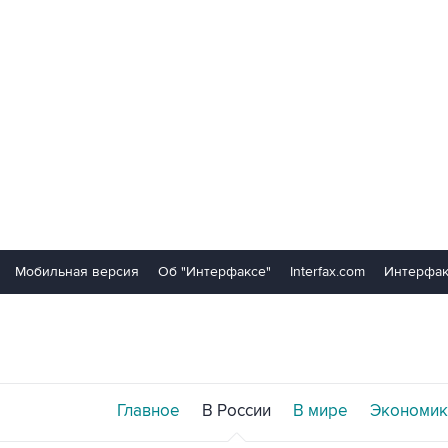
Мобильная версия
Об "Интерфаксе"
Interfax.com
Интерфак
Главное
В России
В мире
Экономик