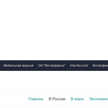
Мобильная версия
Об "Интерфаксе"
Interfax.com
Интерфак
Главное
В России
В мире
Экономик