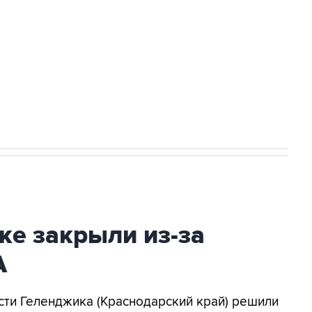
а службе у электросетевых объектов и
НН 7725383515 Erid: F7NfYUJCUneVdwcydK6A
2027 года импорт, выпуск и обращение
ке закрыли из-за
А
асти Геленджика (Краснодарский край) решили