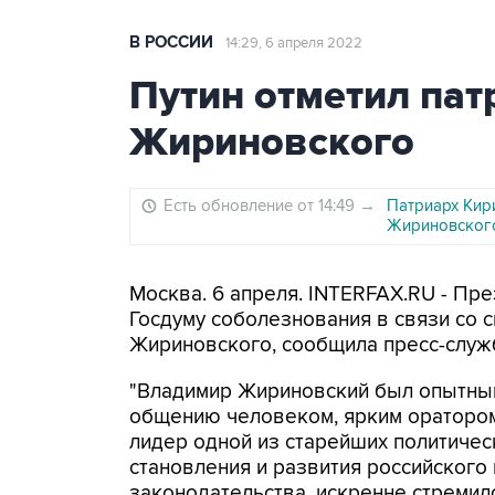
В РОССИИ
14:29, 6 апреля 2022
Путин отметил па
Жириновского
Есть обновление от 14:49
→
Патриарх Кир
Жириновског
Москва. 6 апреля. INTERFAX.RU - Пр
Госдуму соболезнования в связи со
Жириновского, сообщила пресс-служ
"Владимир Жириновский был опытным
общению человеком, ярким оратором
лидер одной из старейших политическ
становления и развития российского
законодательства, искренне стреми