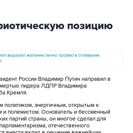
триотическую позицию
илл выразил желание лично провести отпевание
о
езидент России Владимир Путин направил в
 смертью лидера ЛДПР Владимира
ба Кремля.
 политиком, энергичным, открытым к
 и полемистом. Основатель и бессменный
их партий страны, он многое сделал для
 парламентаризма, отечественного
лся внести вклад в решение важнейших