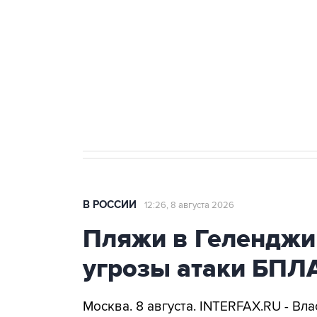
Беспилотные технологии и ИИ н
агрокомплексов
Социальная реклама, АНО «Национальные приоритеты».
И
Кабмин РФ разрешил до 1 июля 
бензина Евро 2, Евро 3, Евро 4
В РОССИИ
12:26, 8 августа 2026
Пляжи в Геленджи
угрозы атаки БПЛ
Москва. 8 августа. INTERFAX.RU - Вл