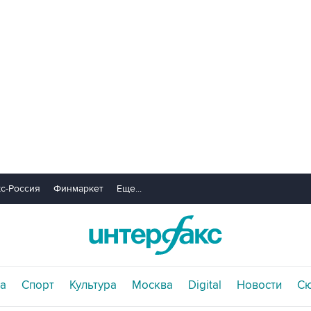
с-Россия
Финмаркет
Еще...
а
Спорт
Культура
Москва
Digital
Новости
С