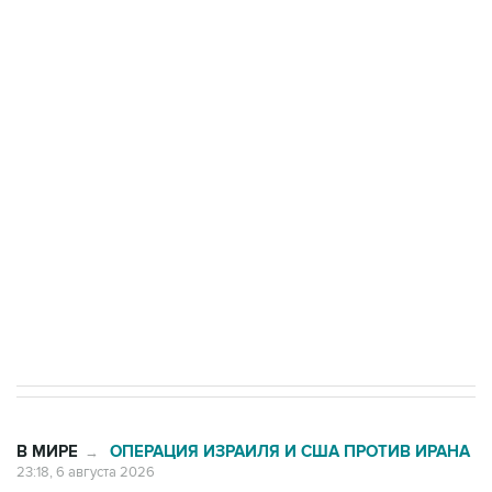
одних руках все службы тыла Минобороны
Трамп заявил, что переговоры с Ираном
начнутся в понедельник
Как российские медицинские технологии
выходят на мировые рынки
Социальная реклама, АНО «Национальные приоритеты».
ИНН 7725383515 Erid: F7NfYUJCUneVdTRF8PRs
Число погибших при атаке БПЛА под
Геленджиком выросло до шести
В МИРЕ
ОПЕРАЦИЯ ИЗРАИЛЯ И США ПРОТИВ ИРАНА
→
23:18, 6 августа 2026