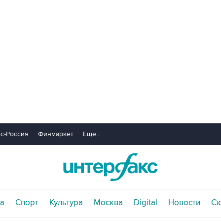
с-Россия
Финмаркет
Еще...
а
Спорт
Культура
Москва
Digital
Новости
С