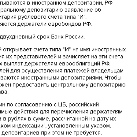
тываются в иностранном депозитарии, РФ
тральному депозитарию заявление об
тария рублевого счета типа "И".
ляются держатели евробондов РФ.
 двухдневный срок Банк России.
 открывает счета типа "И" на имя иностранных
я их представителей и зачисляет на эти счета
 выплат держателям еврооблигаций РФ.
лей для осуществления платежей владельцам
ываются иностранными депозитариями. Чтобы
олжен предоставить центральному депозитарию
ва.
н по согласованию с ЦБ, российский
имые действия для перечисления держателям
в рублях в сумме, рассчитанной на дату их
дком индексации", установленным указом.
 депозитариев при этом не требуется.