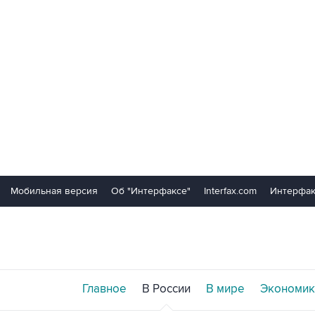
Мобильная версия
Об "Интерфаксе"
Interfax.com
Интерфак
Главное
В России
В мире
Экономик