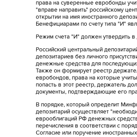
права на суверенные евробонды учи
"вправе направить" российскому цен
открытии на имя иностранного депози
Бенефициарами по счету типа "И" яв
Режим счета "И" должен утвердить в
Российский центральный депозитарий
депозитариев без личного присутстви
денежные средства для последующих
Также он формирует реестр держате
евробондов, права на которые учит
попасть в этот реестр, держатель д
документы, подтверждающие его пра
В порядке, который определит Минфи
депозитарий осуществляет "необход
еврооблигаций РФ денежных средств 
перечисления в соответствии с поря
Согласие или поручение иностранных