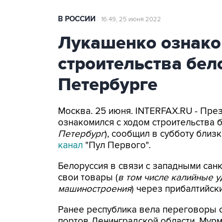
В РОССИИ
16:49, 25 июня 2022
Лукашенко ознако
строительства бел
Петербурге
Москва. 25 июня. INTERFAX.RU - Пр
ознакомился с ходом строительства б
Петербург
), сообщил в субботу близ
канал
"Пул Первого".
Белоруссия в связи с западными са
свои товары (
в том числе калийные 
машиностроения
) через прибалтийск
Ранее республика вела переговоры с
портов Ленинградской области, Мурм