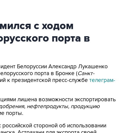
мился с ходом
орусского порта в
езидент Белоруссии Александр Лукашенко
елорусского порта в Бронке (
Санкт-
кий к президентской пресс-службе
телеграм-
нкциями лишена возможности экспортировать
удобрения, нефтепродукты, продукцию
ие порты.
 российской стороной об использовании
анска, Астрахани для экспорта своей