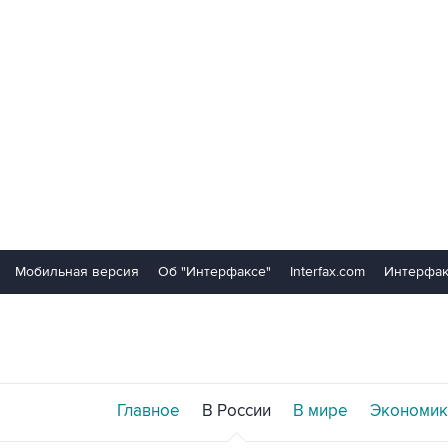
Мобильная версия
Об "Интерфаксе"
Interfax.com
Интерфак
Главное
В России
В мире
Экономик