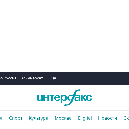
с-Россия
Финмаркет
Еще...
а
Спорт
Культура
Москва
Digital
Новости
С