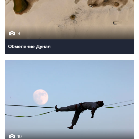
9
Обмеление Дуная
10