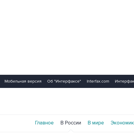
Мобильная версия
Об "Интерфаксе"
Interfax.com
Интерфак
Главное
В России
В мире
Экономик