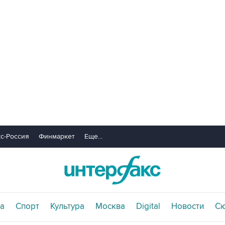
с-Россия
Финмаркет
Еще...
а
Спорт
Культура
Москва
Digital
Новости
С