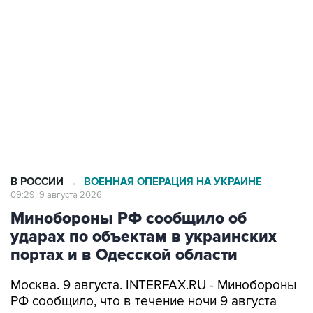
электросетевых объектов и агрокомплексов
Социальная реклама, АНО «Национальные приоритеты».
ИНН 7725383515 Erid: F7NfYUJCUneVdwcydK6A
Кабмин РФ разрешил до 1 июля 2027 года
импорт, выпуск и обращение бензина Евро 2,
Евро 3, Евро 4
В РОССИИ
ВОЕННАЯ ОПЕРАЦИЯ НА УКРАИНЕ
→
09:29, 9 августа 2026
Минобороны РФ сообщило об
ударах по объектам в украинских
портах и в Одесской области
Москва. 9 августа. INTERFAX.RU - Минобороны
РФ сообщило, что в течение ночи 9 августа