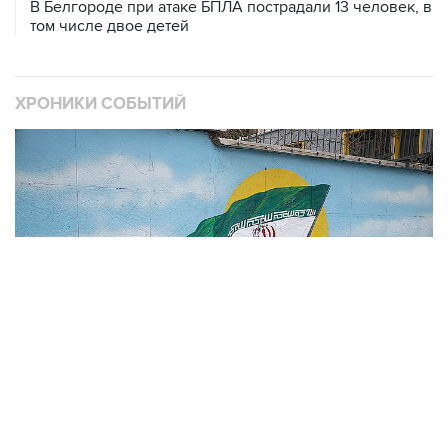
В Белгороде при атаке БПЛА пострадали 13 человек, в
том числе двое детей
ХРОНИКИ СОБЫТИЙ
❮
❯
В
Операция Израиля и США против Ирана