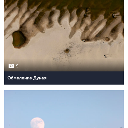
9
Обмеление Дуная