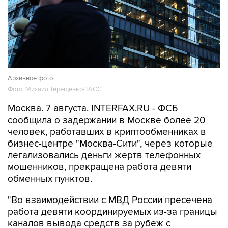
Архивное фото
Фото: Михаил Терещенко/ТАСС
Москва. 7 августа. INTERFAX.RU - ФСБ
сообщила о задержании в Москве более 20
человек, работавших в криптообменниках в
бизнес-центре "Москва-Сити", через которые
легализовались деньги жертв телефонных
мошенников, прекращена работа девяти
обменных пунктов.
"Во взаимодействии с МВД России пресечена
работа девяти координируемых из-за границы
каналов вывода средств за рубеж с
использованием криптовалюты. В Москве в
бизнес-центре "Москва-Сити" задержаны