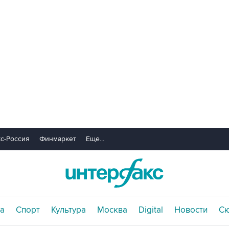
с-Россия
Финмаркет
Еще...
а
Спорт
Культура
Москва
Digital
Новости
С