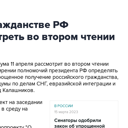
ражданстве РФ
реть во втором чтении
дума 11 апреля рассмотрит во втором чтении
ирении полномочий президента РФ определять
рощенное получение российского гражданства,
умы по делам СНГ, евразийской интеграции и
д Калашников.
ект на заседании
В РОССИИ
 в среду на
15 марта 2023
Сенаторы одобрили
закон об упрощенной
нопроекту "О