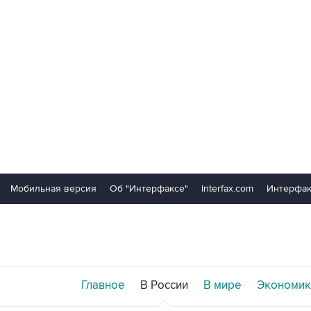
Мобильная версия
Об "Интерфаксе"
Interfax.com
Интерфак
Главное
В России
В мире
Экономик