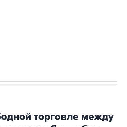
доточить в одних руках все службы
ехнологии выходят на мировые рынки
НН 7725383515 Erid: F7NfYUJCUneVdTRF8PRs
с Ираном начнутся в понедельник
бодной торговле между