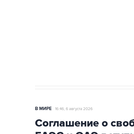
Путин сообщил о решении сосре
тыла Минобороны
Как российские медицинские т
Социальная реклама, АНО «Национальные приоритеты».
И
Трамп заявил, что переговоры 
В МИРЕ
16:46, 6 августа 2026
Соглашение о сво