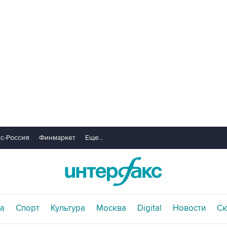
с-Россия
Финмаркет
Еще...
а
Спорт
Культура
Москва
Digital
Новости
С