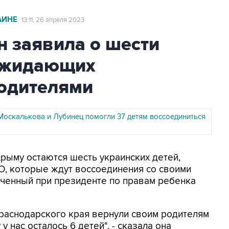
АИНЕ
13:11, 26 апреля 2023
н заявила о шести
 ожидающих
родителями
оскалькова и Лубинец помогли 37 детям воссоединиться
Крыму остаются шесть украинских детей,
, которые ждут воссоединения со своими
оченный при президенте по правам ребенка
Краснодарского края вернули своим родителям
 нас осталось 6 детей", - сказала она