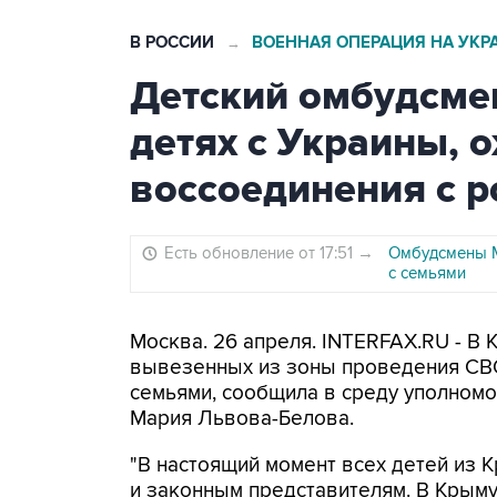
В РОССИИ
ВОЕННАЯ ОПЕРАЦИЯ НА УКР
→
Детский омбудсме
детях с Украины,
воссоединения с 
Есть обновление от 17:51
→
Омбудсмены М
с семьями
Москва. 26 апреля. INTERFAX.RU - В 
вывезенных из зоны проведения СВО
семьями, сообщила в среду уполном
Мария Львова-Белова.
"В настоящий момент всех детей из 
и законным представителям. В Крыму у