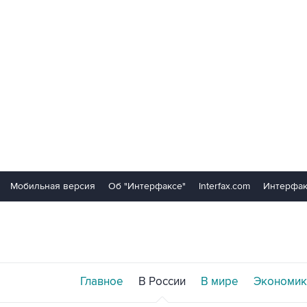
Мобильная версия
Об "Интерфаксе"
Interfax.com
Интерфак
Главное
В России
В мире
Экономик