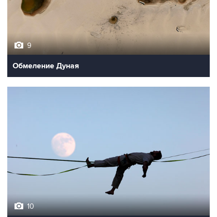
9
Обмеление Дуная
10