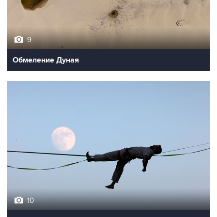
9
Обмеление Дуная
10