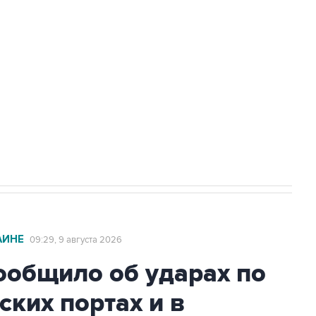
а службе у электросетевых объектов и
НН 7725383515 Erid: F7NfYUJCUneVdwcydK6A
2027 года импорт, выпуск и обращение
АИНЕ
09:29, 9 августа 2026
общило об ударах по
ских портах и в