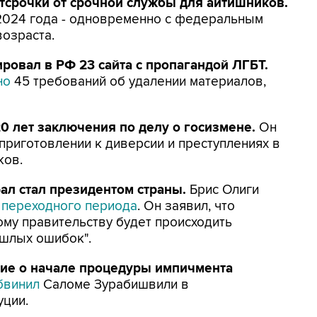
отсрочки от срочной службы для айтишников.
 2024 года - одновременно с федеральным
озраста.
ировал в РФ 23 сайта с пропагандой ЛГБТ.
но
45 требований об удалении материалов,
0 лет заключения по делу о госизмене.
Он
приготовлении к диверсии и преступлениях в
ков.
ал стал президентом страны.
Брис Олиги
 переходного периода
. Он заявил, что
ому правительству будет происходить
ошлых ошибок".
ие о начале процедуры импичмента
бвинил
Саломе Зурабишвили в
уции.