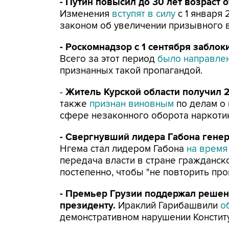
- Путин повысил до 30 лет возраст 
Изменения
вступят в силу
с 1 января
законом об увеличении призывного в
- Роскомнадзор с 1 сентября заблок
Всего за этот период
было направле
признанных такой пропагандой.
-
Житель Курской области получил 2
также
признан виновным
по делам о 
сфере незаконного оборота наркоти
- Свергнувший лидера Габона генер
Нгема стал лидером Габона
на время
передача власти в стране гражданск
постепенно, чтобы "не повторить пр
- Премьер Грузии поддержал решен
президенту.
Ираклий Гарибашвили
о
демонстративном нарушении Констит