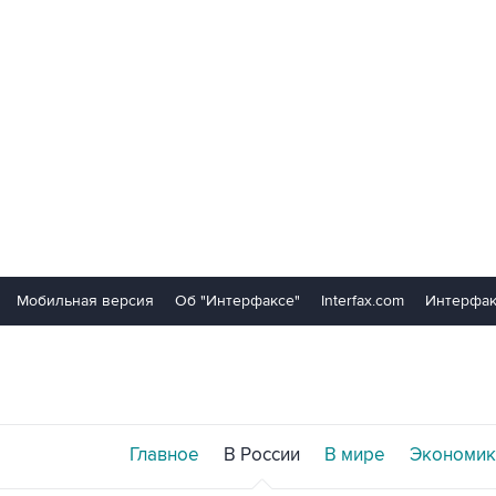
Мобильная версия
Об "Интерфаксе"
Interfax.com
Интерфак
Главное
В России
В мире
Экономик