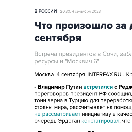
В РОССИИ
20:30, 4 сентября 2023
Что произошло за 
сентября
Встреча президентов в Сочи, за
ресурсы и "Москвич 6"
Москва. 4 сентября. INTERFAX.RU - К
- Владимир Путин
встретился
с Редж
переговоров президент РФ сообщил,
тонн зерна в Турцию для переработ
страны мира, рассчитывает на помощь
не рассматривает
инициативу в качес
очередь Эрдоган
констатировал
, чт