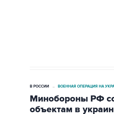
Беспилотные технологии и ИИ н
агрокомплексов
Социальная реклама, АНО «Национальные приоритеты».
И
Кабмин РФ разрешил до 1 июля 
бензина Евро 2, Евро 3, Евро 4
В РОССИИ
ВОЕННАЯ ОПЕРАЦИЯ НА УКР
→
Минобороны РФ со
объектам в украин