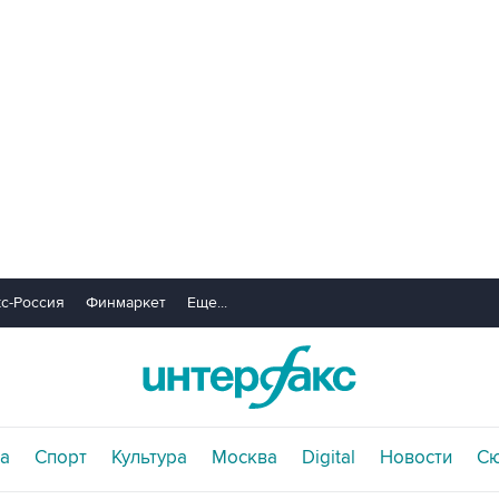
с-Россия
Финмаркет
Еще...
а
Спорт
Культура
Москва
Digital
Новости
С