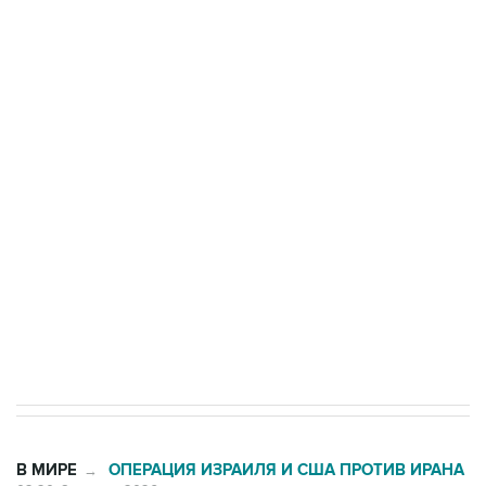
ФСБ сообщила о задержании в Приморье
подростков, готовивших теракт на объекте
Росгвардии
Беспилотные технологии и ИИ на службе у
электросетевых объектов и агрокомплексов
Социальная реклама, АНО «Национальные приоритеты».
ИНН 7725383515 Erid: F7NfYUJCUneVdwcydK6A
Кабмин РФ разрешил до 1 июля 2027 года
импорт, выпуск и обращение бензина Евро 2,
Евро 3, Евро 4
В МИРЕ
ОПЕРАЦИЯ ИЗРАИЛЯ И США ПРОТИВ ИРАНА
→