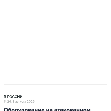
Промышленное предприятие в Самарской
области подверглось атаке БПЛА
Беспилотные технологии и ИИ на службе у
электросетевых объектов и агрокомплексов
Социальная реклама, АНО «Национальные приоритеты».
ИНН 7725383515 Erid: F7NfYUJCUneVdwcydK6A
Кабмин РФ разрешил до 1 июля 2027 года
импорт, выпуск и обращение бензина Евро 2,
Евро 3, Евро 4
В РОССИИ
14:24, 8 августа 2026
Оборудование на атакованном