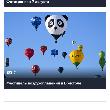
Фотохроника 7 августа
7
Фестиваль воздухоплавания в Бристоле