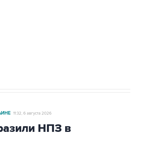
доточить в одних руках все службы
ехнологии выходят на мировые рынки
НН 7725383515 Erid: F7NfYUJCUneVdTRF8PRs
с Ираном начнутся в понедельник
АИНЕ
11:32, 6 августа 2026
азили НПЗ в