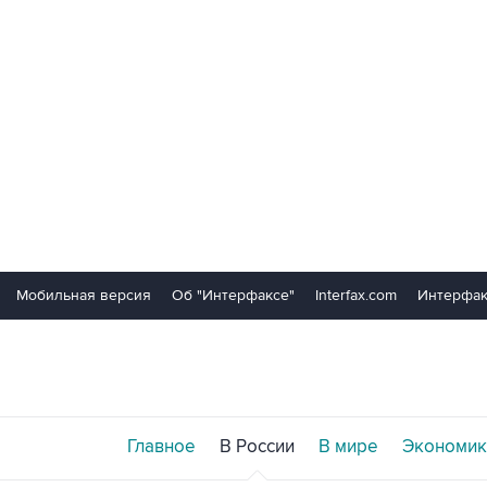
Мобильная версия
Об "Интерфаксе"
Interfax.com
Интерфак
Главное
В России
В мире
Экономик