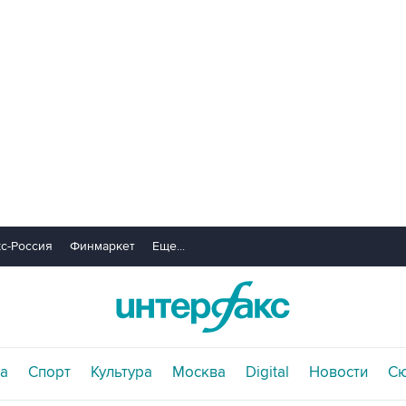
с-Россия
Финмаркет
Еще...
а
Спорт
Культура
Москва
Digital
Новости
С