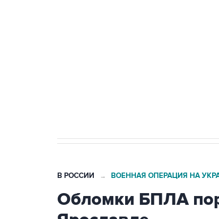
Путин сообщил о решении сосре
тыла Минобороны
Как российские медицинские т
Социальная реклама, АНО «Национальные приоритеты».
И
Трамп заявил, что переговоры 
В РОССИИ
ВОЕННАЯ ОПЕРАЦИЯ НА УКР
→
Обломки БПЛА пор