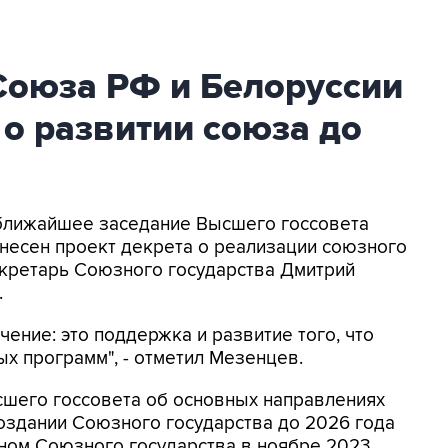
Союза РФ и Белоруссии
 о развитии союза до
а ближайшее заседание Высшего госсовета
несен проект декрета о реализации союзного
екретарь Союзного государства Дмитрий
.
ение: это поддержка и развитие того, что
ых программ", - отметил Мезенцев.
сшего госсовета об основных направлениях
оздании Союзного государства до 2026 года
ом Союзного государства в ноябре 2023