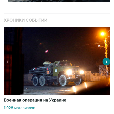
ХРОНИКИ СОБЫТИЙ
❮
❯
Военная операция на Украине
О
11028 материалов
3