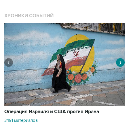
ХРОНИКИ СОБЫТИЙ
❮
❯
В
Операция Израиля и США против Ирана
11
3491 материалов