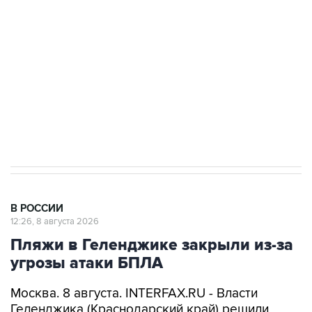
Беспилотные технологии и ИИ на службе у
электросетевых объектов и агрокомплексов
Социальная реклама, АНО «Национальные приоритеты».
ИНН 7725383515 Erid: F7NfYUJCUneVdwcydK6A
Кабмин РФ разрешил до 1 июля 2027 года
импорт, выпуск и обращение бензина Евро 2,
Евро 3, Евро 4
В РОССИИ
12:26, 8 августа 2026
Пляжи в Геленджике закрыли из-за
угрозы атаки БПЛА
Москва. 8 августа. INTERFAX.RU - Власти
Геленджика (Краснодарский край) решили