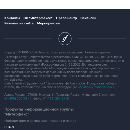
Контакты
Об "Интерфаксе"
Пресс-центр
Вакансии
Реклама на сайте
Мероприятия
Copyright © 1991—2026 Interfax. Все права защищены. Сетевое издание
"Интерфакс.ру". Свидетельство о регистрации СМИ ЭЛ № ФС 77 - 84928 выдано
Федеральной службой по надзору в сфере связи, информационных технологий и
массовых коммуникаций (Роскомнадзор) 21.03.2023. Вся информация,
размещенная на данном веб-сайте, предназначена только для персонального
пользования и не подлежит дальнейшему воспроизведению и/или
распространению в какой-либо форме, иначе как с письменного разрешения
Интерфакса.
Сайт Interfax.ru (далее – сайт) использует файлы cookie. Продолжая работу с
сайтом, Вы соглашаетесь на сбор и последующую
обработку файлов cookie
.
Адрес: Россия, 127006, Москва, 1-я Тверская-Ямская улица, дом 2, стр.1, тел.:
+7 (499) 250-98-40
, факс:
+7 (499) 250-97-27
Продукты информационной группы
"Интерфакс"
Информация о компаниях, товарах и людях
СПАРК