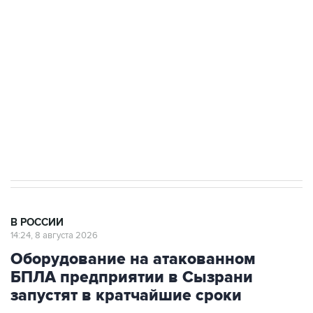
препятствие для приватизации
Беспилотные технологии и ИИ на службе у
электросетевых объектов и агрокомплексов
Социальная реклама, АНО «Национальные приоритеты».
ИНН 7725383515 Erid: F7NfYUJCUneVdwcydK6A
Очаги возгорания на объекте Wildberries в
Свердловской области локализованы
В РОССИИ
14:24, 8 августа 2026
Оборудование на атакованном
БПЛА предприятии в Сызрани
запустят в кратчайшие сроки