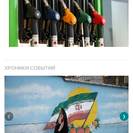
ХРОНИКИ СОБЫТИЙ
❮
❯