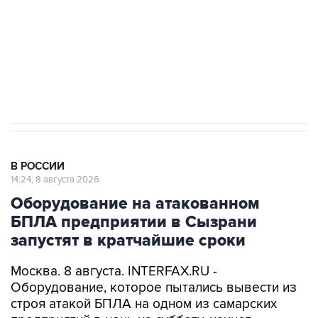
Социальная реклама, АНО «Национальные приоритеты».
ИНН 7725383515 Erid: F7NfYUJCUneVdwcydK6A
Кабмин РФ разрешил до 1 июля 2027 года
импорт, выпуск и обращение бензина Евро 2,
Евро 3, Евро 4
В РОССИИ
14:24, 8 августа 2026
Оборудование на атакованном
БПЛА предприятии в Сызрани
запустят в кратчайшие сроки
Москва. 8 августа. INTERFAX.RU -
Оборудование, которое пытались вывести из
строя атакой БПЛА на одном из самарских