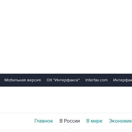
Мобильная версия
Об "Интерфаксе"
Interfax.com
Интерфак
Главное
В России
В мире
Экономик