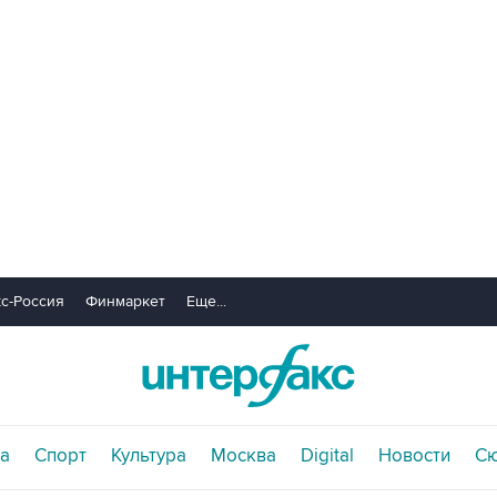
с-Россия
Финмаркет
Еще...
а
Спорт
Культура
Москва
Digital
Новости
С