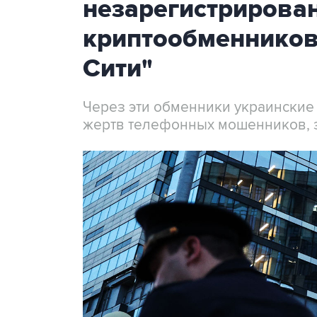
незарегистрирова
криптообменников
Сити"
Через эти обменники украинские
жертв телефонных мошенников, 