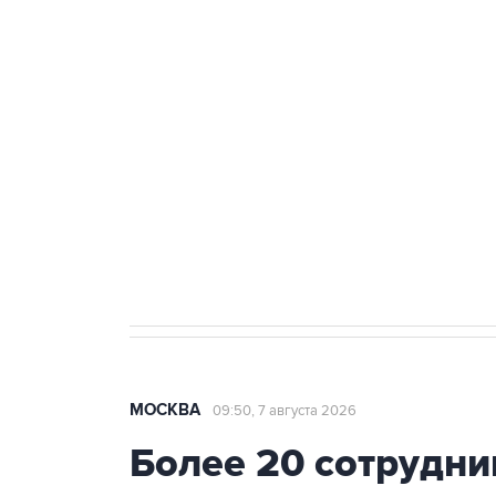
ФСБ сообщила о задержании в 
теракт на объекте Росгвардии
Беспилотные технологии и ИИ н
агрокомплексов
Социальная реклама, АНО «Национальные приоритеты».
И
Аксенов сообщил о четвертом п
Крым
МОСКВА
09:50, 7 августа 2026
Более 20 сотрудни