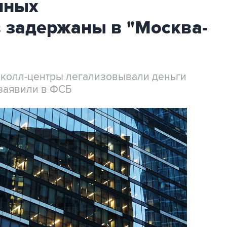
нных
 задержаны в "Москва-
 колл-центры легализовывали деньги
заявили в ФСБ