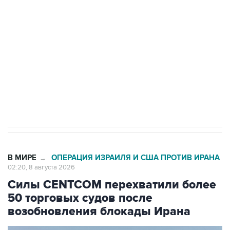
Беспилотные технологии и ИИ на службе у
электросетевых объектов и агрокомплексов
Социальная реклама, АНО «Национальные приоритеты».
ИНН 7725383515 Erid: F7NfYUJCUneVdwcydK6A
Кабмин РФ разрешил до 1 июля 2027 года
импорт, выпуск и обращение бензина Евро 2,
Евро 3, Евро 4
В МИРЕ
ОПЕРАЦИЯ ИЗРАИЛЯ И США ПРОТИВ ИРАНА
→
02:20, 8 августа 2026
Силы CENTCOM перехватили более
50 торговых судов после
возобновления блокады Ирана