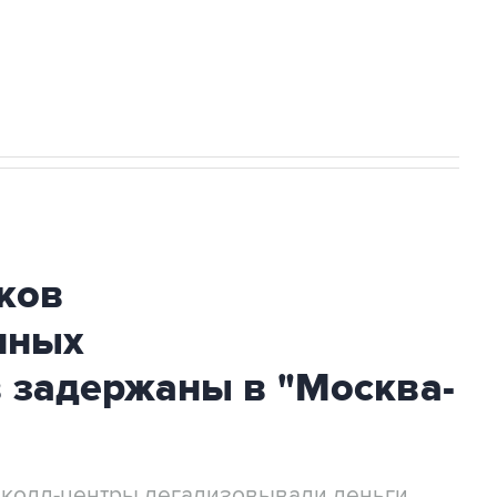
огибшем в результате атаки ВСУ на
ков
нных
 задержаны в "Москва-
 колл-центры легализовывали деньги