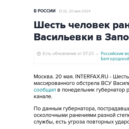
В РОССИИ
13:32, 20 мая 2024
Шесть человек ра
Васильевки в Зап
Есть обновление от 07:23
→
Российские в
Белгородской
Москва. 20 мая. INTERFAX.RU - Шесть
массированного обстрела ВСУ Василь
сообщил
в понедельник губернатор р
канале.
По данным губернатора, пострадавши
осколочными ранениями разной степ
службы, есть угроза повторных удар