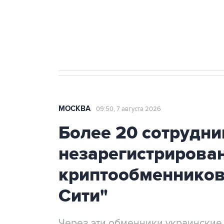
Аксенов сообщил о четвертом п
Крым
МОСКВА
09:50, 7 августа 2026
Более 20 сотрудни
незарегистрирова
криптообменников
Сити"
Через эти обменники украинские