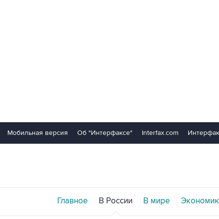
Мобильная версия
Об "Интерфаксе"
Interfax.com
Интерфак
Главное
В России
В мире
Экономик