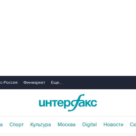
с-Россия
Финмаркет
Еще...
а
Спорт
Культура
Москва
Digital
Новости
С