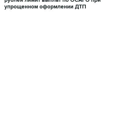
рублей лимит выплат по ОСАГО при
упрощенном оформлении ДТП
11:32, 6 августа 2026
сообщил