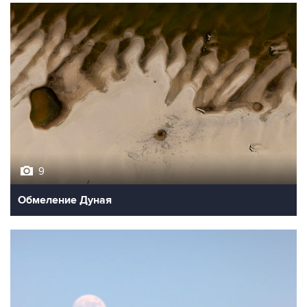
9
Обмеление Дуная