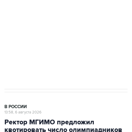
Путин сообщил о решении сосредоточить в
одних руках все службы тыла Минобороны
Как российские медицинские технологии
выходят на мировые рынки
Социальная реклама, АНО «Национальные приоритеты».
ИНН 7725383515 Erid: F7NfYUJCUneVdTRF8PRs
Трамп заявил, что переговоры с Ираном
начнутся в понедельник
В РОССИИ
13:58, 6 августа 2026
Ректор МГИМО предложил
квотировать число олимпиадников