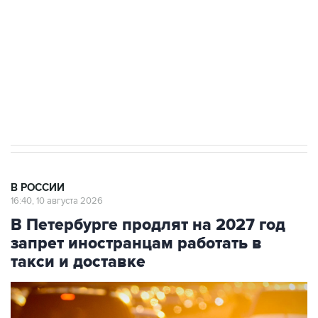
электросетевых объектов и агрокомплексов
Социальная реклама, АНО «Национальные приоритеты».
ИНН 7725383515 Erid: F7NfYUJCUneVdwcydK6A
Путин вывел "Шереметьево" из
стратегического списка с целью снять
препятствие для приватизации
В РОССИИ
16:40, 10 августа 2026
В Петербурге продлят на 2027 год
запрет иностранцам работать в
такси и доставке