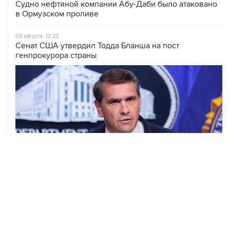
Судно нефтяной компании Абу-Даби было атаковано
в Ормузском проливе
08 августа, 12:23
Сенат США утвердил Тодда Бланша на пост
генпрокурора страны
08 августа, 11:53
Хуситы заявили, что действуют против Саудовской
Аравии для снятия блокады с Йемена