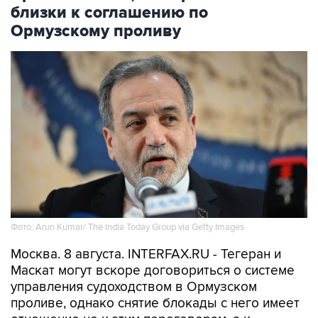
близки к соглашению по
Ормузскому проливу
Фото: Arun Kumar/ The India Today Group via Getty Images
Москва. 8 августа. INTERFAX.RU - Тегеран и
Маскат могут вскоре договориться о системе
управления судоходством в Ормузском
проливе, однако снятие блокады с него имеет