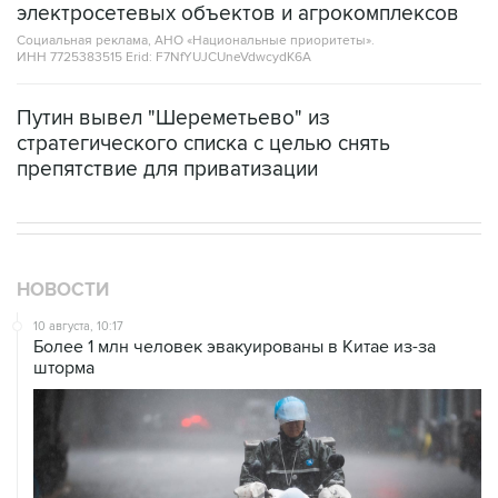
электросетевых объектов и агрокомплексов
Социальная реклама, АНО «Национальные приоритеты».
ИНН 7725383515 Erid: F7NfYUJCUneVdwcydK6A
Путин вывел "Шереметьево" из
стратегического списка с целью снять
препятствие для приватизации
НОВОСТИ
10 августа, 10:17
Более 1 млн человек эвакуированы в Китае из-за
шторма