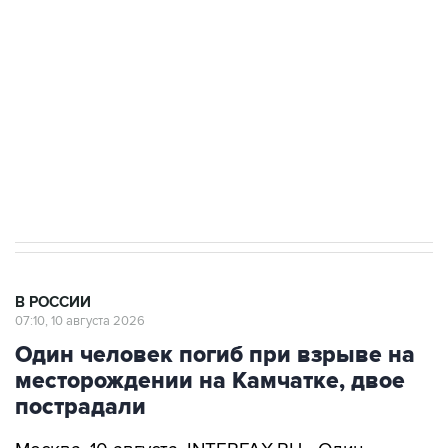
Беспилотные технологии и ИИ на службе у
электросетевых объектов и агрокомплексов
Социальная реклама, АНО «Национальные приоритеты».
ИНН 7725383515 Erid: F7NfYUJCUneVdwcydK6A
Путин вывел "Шереметьево" из
стратегического списка с целью снять
препятствие для приватизации
В РОССИИ
07:10, 10 августа 2026
Один человек погиб при взрыве на
месторождении на Камчатке, двое
пострадали