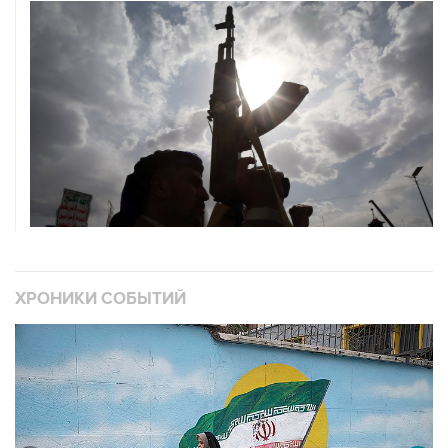
ХРОНИКИ СОБЫТИЙ
❮
❯