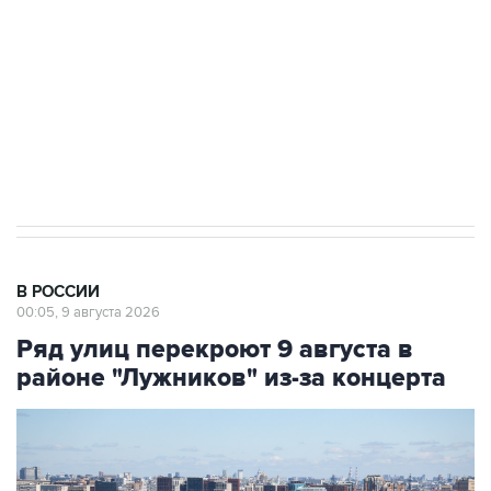
Социальная реклама, АНО «Национальные приоритеты».
ИНН 7725383515 Erid: F7NfYUJCUneVdwcydK6A
Кабмин РФ разрешил до 1 июля 2027 года
импорт, выпуск и обращение бензина Евро 2,
Евро 3, Евро 4
В РОССИИ
00:05, 9 августа 2026
Ряд улиц перекроют 9 августа в
районе "Лужников" из-за концерта