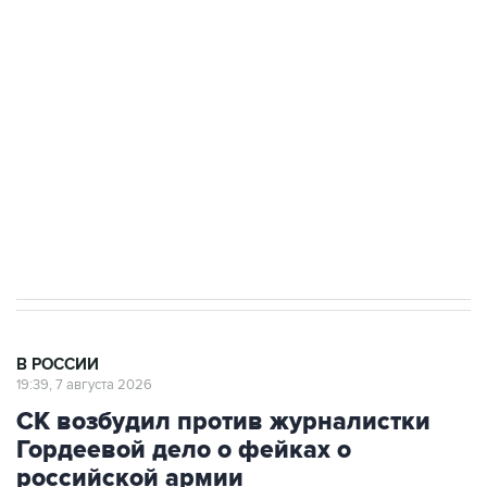
подростков, готовивших теракт на объекте
Росгвардии
Беспилотные технологии и ИИ на службе у
электросетевых объектов и агрокомплексов
Социальная реклама, АНО «Национальные приоритеты».
ИНН 7725383515 Erid: F7NfYUJCUneVdwcydK6A
Аксенов сообщил о четвертом погибшем в
результате атаки ВСУ на Крым
В РОССИИ
19:39, 7 августа 2026
СК возбудил против журналистки
Гордеевой дело о фейках о
российской армии