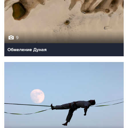
9
Обмеление Дуная