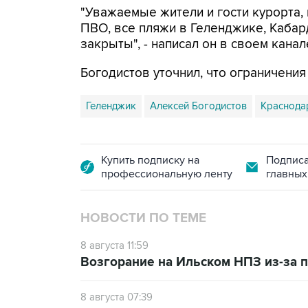
"Уважаемые жители и гости курорта, 
ПВО, все пляжи в Геленджике, Кабар
закрыты", - написал он в своем канал
Богодистов уточнил, что ограничени
Геленджик
Алексей Богодистов
Краснода
Купить подписку на
Подписа
профессиональную ленту
главных
НОВОСТИ ПО ТЕМЕ
8 августа 11:59
Возгорание на Ильском НПЗ из-за
8 августа 07:39