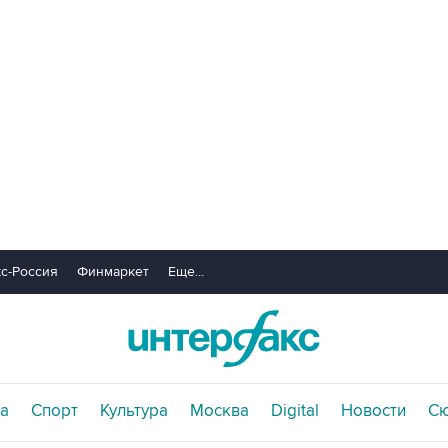
с-Россия
Финмаркет
Еще...
а
Спорт
Культура
Москва
Digital
Новости
С