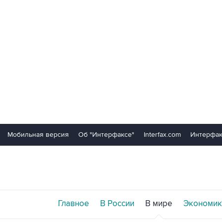
Мобильная версия
Об "Интерфаксе"
Interfax.com
Интерфак
Главное
В России
В мире
Экономик